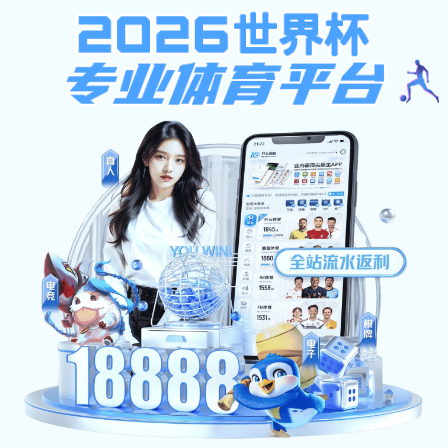
注册入口
mksports官方网页版
APP与
网页版入口｜畅享全球体育赛
事与数据服务
欢迎访问
mksports官方网页版
，提供全面覆盖
足球、篮球、电竞等项目的赛事资讯与数据内
容， 支持
APP下载
与
网页使用
，每日同步更新
千场比赛，聚焦热门体育内容， 助您轻松获取
赛事动态，掌握比赛节奏。