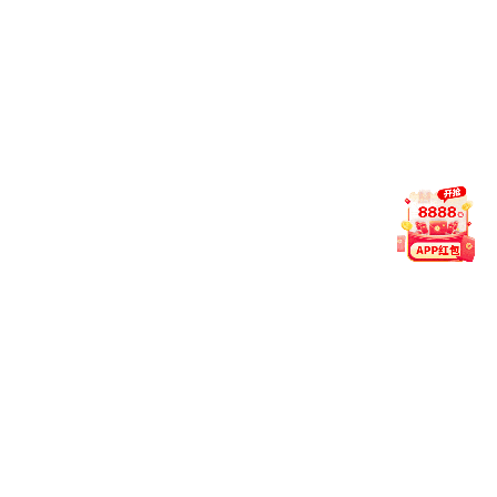
奋斗所取得的新局面。从教练到球员，每一个环节都
显得尤为重要，相辅相成，共同推动着这一光辉历程
的发展方向。
展望未来，只要保持这样的竞技状态，加上科学合理
地运用资源，相信“红魔”的崛起指日可待。他们正朝
着荣光前进，而我们也期待看到这家伟大俱乐部再次
书写辉煌历史！
上一篇：
高迪透露中场休息教练怒斥球队对…
下一篇：
利物浦本赛季英超射门失准频繁射