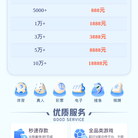
基础。
从数据上来看，曼联本赛季在主场比赛中的胜率高达
80%以上，这一数字不仅反映了他们强大的攻击能
力，也体现了后防线的稳固。在面对不同风格的对手
时，球队能够根据战术需求迅速调整，以确保每一场
主场比赛都能全取三分。
此外，老特拉福德独特的氛围也是影响比赛结果的重
要因素。每当比赛日来临，无论是狂热的歌声还是欢
呼声，都成为激励球员奋勇拼搏的重要动力。这样的
环境让客队倍感压力，也使得曼联在这里如虎添翼。
2、英超积分形势分析
截至目前，曼联在英超联赛中积累了42分，仅落后于
同城死敌曼城3分。这一成绩表明了球队在本赛季中