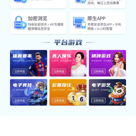
的竞争力，同时也预示着接下来的比赛将是一场残酷
而精彩的争夺战。随着赛季进程逐渐深入，各支球队
都进入了状态，而争夺榜首位置也愈发白热化。
要想缩小与领头羊之间的差距，首先需要保持稳定性
和连续性。在已经进行的一系列较量中，曼联展现出
了良好的适应能力，无论是面对强队还是弱队，他们
都能拿出相应策略以获得胜利。因此，在接下来的赛
事中，只要继续发挥这种稳定性，就有希望实现反
超。
同时，要注意的是，在当前竞争环境下，每一分都是
至关重要的。尤其是在关键时刻，与直接竞争对手交
锋时更需全力以赴，以确保不被拉开差距。因此，在
接下来的比赛中，对手们必然会加大防守力度，而这